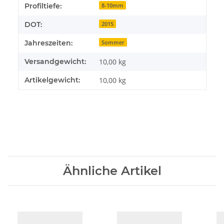
Produkteigenschaft
Wert
Profiltiefe:
8-10mm
DOT:
2015
Jahreszeiten:
Sommer
Versandgewicht:
10,00 kg
Artikelgewicht:
10,00
kg
Ähnliche Artikel