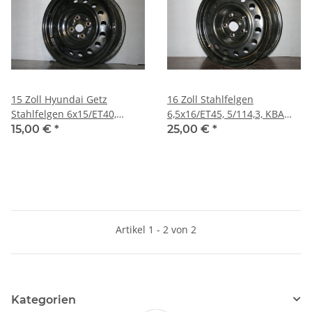
15 Zoll Hyundai Getz
16 Zoll Stahlfelgen
Stahlfelgen 6x15/ET40,
6,5x16/ET45, 5/114,3, KBA
4/100, 9036 MD
48152
15,00 €
*
25,00 €
*
Artikel 1 - 2 von 2
Kategorien