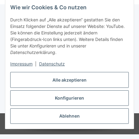
Wie wir Cookies & Co nutzen
Durch Klicken auf „Alle akzeptieren“ gestatten Sie den
Einsatz folgender Dienste auf unserer Website: YouTube.
Informationen
Sie können die Einstellung jederzeit ändern
(Fingerabdruck-Icon links unten). Weitere Details finden
Gesetzliche Informationen
Sie unter
Konfigurieren
und in unserer
Datenschutzerklärung
.
Impressum
|
Datenschutz
Vertrag widerrufen
Alle akzeptieren
Konfigurieren
* Alle Preise inkl. gesetzlicher USt., zzgl.
Versand
Ablehnen
© DASI Export-Import GmbH
Powered by
JTL-Shop