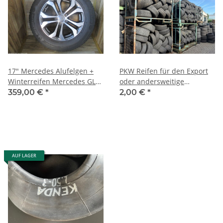
17" Mercedes Alufelgen +
PKW Reifen für den Export
Winterreifen Mercedes GLC
oder andersweitige
(X253)
Benutzung
359,00 €
*
2,00 €
*
AUF LAGER