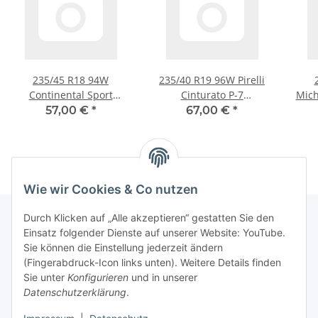
235/45 R18 94W
235/40 R19 96W Pirelli
Continental Sport
Cinturato P-7
Mich
Contact-5 Sommerreifen
Sommerreifen
57,00 €
*
67,00 €
*
Wie wir Cookies & Co nutzen
Durch Klicken auf „Alle akzeptieren“ gestatten Sie den
Einsatz folgender Dienste auf unserer Website: YouTube.
Informationen
Sie können die Einstellung jederzeit ändern
(Fingerabdruck-Icon links unten). Weitere Details finden
Sie unter
Konfigurieren
und in unserer
Gesetzliche Informationen
Datenschutzerklärung
.