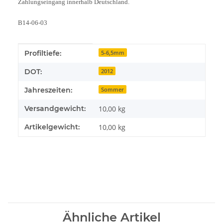
Zahlungseingang innerhalb Deutschland.
B14-06-03
Produkteigenschaft
Wert
Profiltiefe:
5-6,5mm
DOT:
2012
Jahreszeiten:
Sommer
Versandgewicht:
10,00 kg
Artikelgewicht:
10,00
kg
Ähnliche Artikel