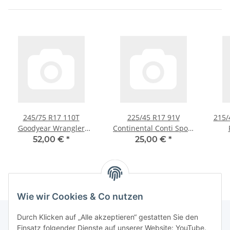
245/75 R17 110T
225/45 R17 91V
215/
Goodyear Wrangler
Continental Conti Sport
Sommerreifen
Contact 3 RFT
52,00 €
*
25,00 €
*
Sommerreifen
Wie wir Cookies & Co nutzen
Durch Klicken auf „Alle akzeptieren“ gestatten Sie den
Einsatz folgender Dienste auf unserer Website: YouTube.