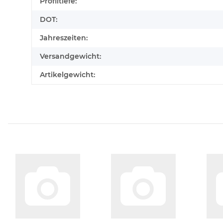
Produkteigenschaft
Wert
Profiltiefe:
DOT:
Jahreszeiten:
Versandgewicht:
Artikelgewicht: