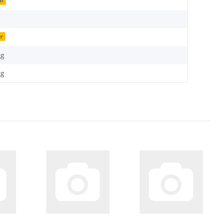
mm
r
kg
kg