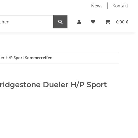
News
Kontakt
eckungen
% Restposten %
Zentrierringe
0,00 €
Zubeh
ler H/P Sport Sommerreifen
ridgestone Dueler H/P Sport