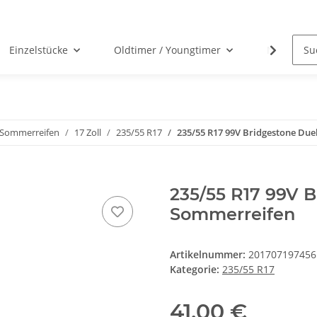
Einzelstücke
Oldtimer / Youngtimer
Nabenabd
Sommerreifen
17 Zoll
235/55 R17
235/55 R17 99V Bridgestone Due
235/55 R17 99V B
Sommerreifen
Artikelnummer:
201707197456
Kategorie:
235/55 R17
41,00 €