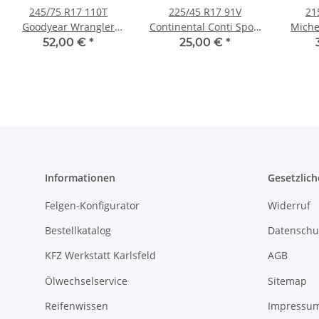
245/75 R17 110T
225/45 R17 91V
21
Goodyear Wrangler
Continental Conti Sport
Michel
Sommerreifen
Contact 3 RFT
AO 
52,00 €
*
25,00 €
*
Sommerreifen
Informationen
Gesetzlich
Felgen-Konfigurator
Widerruf
Bestellkatalog
Datenschu
KFZ Werkstatt Karlsfeld
AGB
Ölwechselservice
Sitemap
Reifenwissen
Impressu