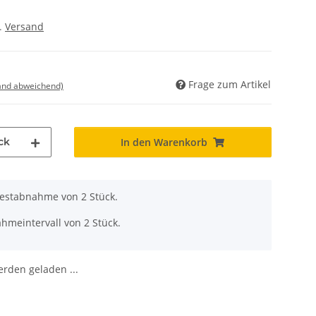
l.
Versand
Frage zum Artikel
land abweichend)
ck
In den Warenkorb
destabnahme von 2 Stück.
hmeintervall von 2 Stück.
den geladen ...