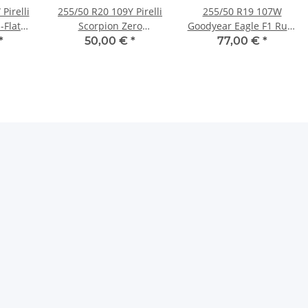
Pirelli
255/50 R20 109Y Pirelli
255/50 R19 107W
-Flat
Scorpion Zero
Goodyear Eagle F1 Run-
en
Allwetterreifen
on-Flat Sommerreifen
*
50,00 €
*
77,00 €
*