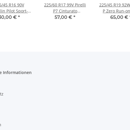
5/45 R16 90V
225/60 R17 99V Pirelli
225/45 R19 92W 
in Pilot Sport-3
P7 Cinturato
P Zero Run-on
Sommerreifen
Sommerreifen
Sommerreif
30,00 €
*
57,00 €
*
65,00 €
e Informationen
tz
m