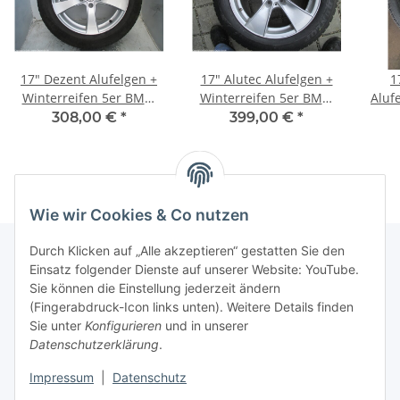
17" Dezent Alufelgen +
17" Alutec Alufelgen +
1
Winterreifen 5er BMW
Winterreifen 5er BMW
Aluf
(F10, F11), 6er BMW (F12,
(F10, F11), 6er BMW (F12)
308,00 €
*
399,00 €
*
F13)
Wie wir Cookies & Co nutzen
Durch Klicken auf „Alle akzeptieren“ gestatten Sie den
Einsatz folgender Dienste auf unserer Website: YouTube.
Sie können die Einstellung jederzeit ändern
Informationen
(Fingerabdruck-Icon links unten). Weitere Details finden
Sie unter
Konfigurieren
und in unserer
Gesetzliche Informationen
Datenschutzerklärung
.
Impressum
|
Datenschutz