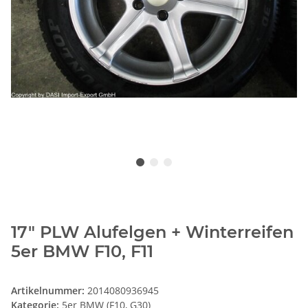
17" PLW Alufelgen + Winterreifen
5er BMW F10, F11
Artikelnummer:
2014080936945
Kategorie:
5er BMW (F10, G30)