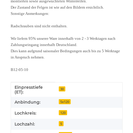
montierten sowie ausgewuchteten Winterreifen.
Der Zustand der Felgen ist wie auf den Bildern ersichtlich.
Sonstige Anmerkungen:
Radschrauben sind nicht enthalten.
Wir liefern 95% unserer Ware innerhalb von 2 - 3 Werktagen nach
Zahlungseingang innerhalb Deutschland.
Dies kann aufgrund saisonaler Bedingungen auch bis zu 5 Werktage
in Anspruch nehmen.
B12-05-10
Einpresstiefe
Produkteigenschaft
Wert
30
(ET):
Anbindung:
5x120
Lochkreis:
120
Lochzahl:
5