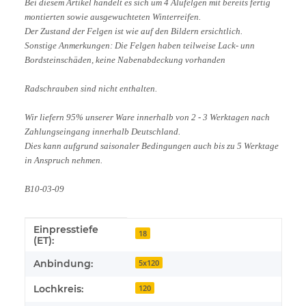
Bei diesem Artikel handelt es sich um 4 Alufelgen mit bereits fertig
montierten sowie ausgewuchteten Winterreifen.
Der Zustand der Felgen ist wie auf den Bildern ersichtlich.
Sonstige Anmerkungen: Die Felgen haben teilweise Lack- unn
Bordsteinschäden, keine Nabenabdeckung vorhanden
Radschrauben sind nicht enthalten.
Wir liefern 95% unserer Ware innerhalb von 2 - 3 Werktagen nach
Zahlungseingang innerhalb Deutschland.
Dies kann aufgrund saisonaler Bedingungen auch bis zu 5 Werktage
in Anspruch nehmen.
B10-03-09
Einpresstiefe
Produkteigenschaft
Wert
18
(ET):
Anbindung:
5x120
Lochkreis:
120