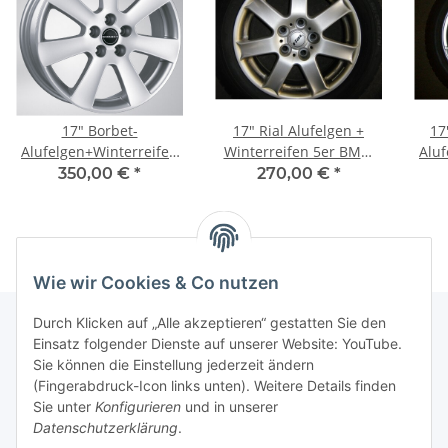
17" Borbet-
17" Rial Alufelgen +
17
Alufelgen+Winterreifen
Winterreifen 5er BMW
Aluf
5er BMW E60, E61
E60, E61
5
350,00 €
*
270,00 €
*
Wie wir Cookies & Co nutzen
Durch Klicken auf „Alle akzeptieren“ gestatten Sie den
Einsatz folgender Dienste auf unserer Website: YouTube.
Sie können die Einstellung jederzeit ändern
Informationen
(Fingerabdruck-Icon links unten). Weitere Details finden
Sie unter
Konfigurieren
und in unserer
Gesetzliche Informationen
Datenschutzerklärung
.