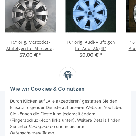
16" orig. Mercedes-
16" orig. Audi-Alufelgen
16
Alufelgen für Mercedes
für Audi A6 (4F)
Alu
E-Klasse (W212)
57,00 €
*
50,00 €
*
Wie wir Cookies & Co nutzen
Durch Klicken auf „Alle akzeptieren“ gestatten Sie den
Einsatz folgender Dienste auf unserer Website: YouTube.
Informationen
Sie können die Einstellung jederzeit ändern
(Fingerabdruck-Icon links unten). Weitere Details finden
Sie unter
Konfigurieren
und in unserer
Gesetzliche Informationen
Datenschutzerklärung
.