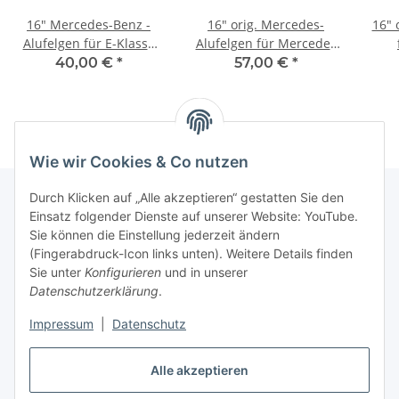
16" Mercedes-Benz -
16" orig. Mercedes-
16" 
Alufelgen für E-Klasse
Alufelgen für Mercedes
W210
E-Klasse (W212)
40,00 €
*
57,00 €
*
Wie wir Cookies & Co nutzen
Durch Klicken auf „Alle akzeptieren“ gestatten Sie den
Einsatz folgender Dienste auf unserer Website: YouTube.
Informationen
Sie können die Einstellung jederzeit ändern
(Fingerabdruck-Icon links unten). Weitere Details finden
Sie unter
Konfigurieren
und in unserer
Gesetzliche Informationen
Datenschutzerklärung
.
Impressum
|
Datenschutz
Vertrag widerrufen
Alle akzeptieren