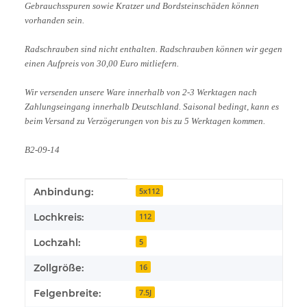
Gebrauchsspuren sowie Kratzer und Bordsteinschäden können
vorhanden sein.
Radschrauben sind nicht enthalten. Radschrauben können wir gegen
einen Aufpreis von 30,00 Euro mitliefern.
Wir versenden unsere Ware innerhalb von 2-3 Werktagen nach
Zahlungseingang innerhalb Deutschland. Saisonal bedingt, kann es
beim Versand zu Verzögerungen von bis zu 5 Werktagen kommen.
B2-09-14
Produkteigenschaft
Wert
Anbindung:
5x112
Lochkreis:
112
Lochzahl:
5
Zollgröße:
16
Felgenbreite:
7.5J