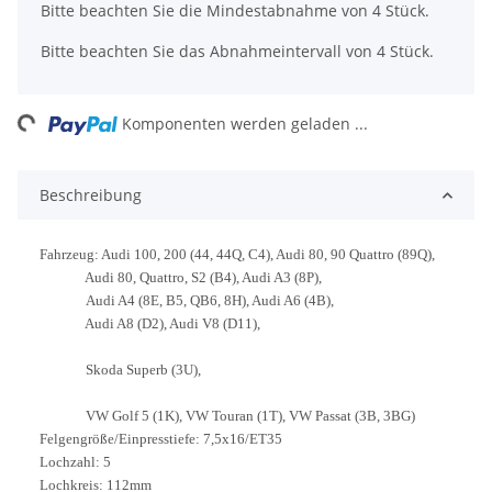
x
Bitte beachten Sie die Mindestabnahme von 4 Stück.
Bitte beachten Sie das Abnahmeintervall von 4 Stück.
ing...
Komponenten werden geladen ...
Beschreibung
Fahrzeug: Audi 100, 200 (44, 44Q, C4), Audi 80, 90 Quattro (89Q),
Audi 80, Quattro, S2 (B4), Audi A3 (8P),
Audi A4 (8E, B5, QB6, 8H), Audi A6 (4B),
Audi A8 (D2), Audi V8 (D11),
Skoda Superb (3U),
VW Golf 5 (1K), VW Touran (1T), VW Passat (3B, 3BG)
Felgengröße/Einpresstiefe: 7,5x16/ET35
Lochzahl: 5
Lochkreis: 112mm