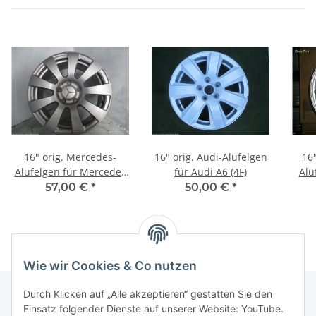
16" orig. Mercedes-
16" orig. Audi-Alufelgen
16
Alufelgen für Mercedes
für Audi A6 (4F)
Alu
E-Klasse (W212)
57,00 €
*
50,00 €
*
Wie wir Cookies & Co nutzen
Durch Klicken auf „Alle akzeptieren“ gestatten Sie den
Einsatz folgender Dienste auf unserer Website: YouTube.