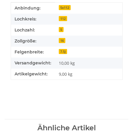
Produkteigenschaft
Wert
Anbindung:
5x112
Lochkreis:
112
Lochzahl:
5
Zollgröße:
16
Felgenbreite:
7.5J
Versandgewicht:
10,00 kg
Artikelgewicht:
9,00
kg
Ähnliche Artikel