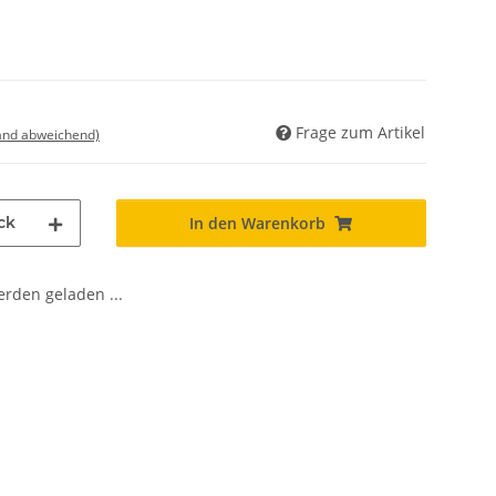
Frage zum Artikel
land abweichend)
ck
In den Warenkorb
den geladen ...