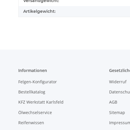
Produkteigenschaft
Wert
Versandgewicht:
Artikelgewicht:
Informationen
Gesetzlich
Felgen-Konfigurator
Widerruf
Bestellkatalog
Datenschu
KFZ Werkstatt Karlsfeld
AGB
Ölwechselservice
Sitemap
Reifenwissen
Impressu