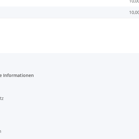
10,0
10,0
e Informationen
tz
m