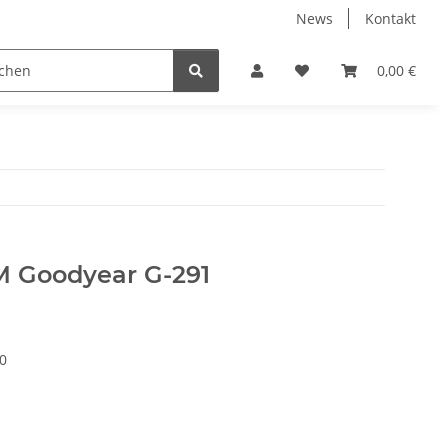
News
Kontakt
eckungen
% Restposten %
Zentrierringe
0,00 €
Zubeh
7M Goodyear G-291
0