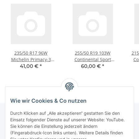
235/50 R17 96W
255/50 R19 103W
215
Michelin Primacy-3
Continental Sport
Co
Sommerreifen
Contact-5 MO
41,00 €
*
60,00 €
*
Sommerreifen
Wie wir Cookies & Co nutzen
Durch Klicken auf „Alle akzeptieren“ gestatten Sie den
Einsatz folgender Dienste auf unserer Website: YouTube.
Informationen
Sie können die Einstellung jederzeit ändern
(Fingerabdruck-Icon links unten). Weitere Details finden