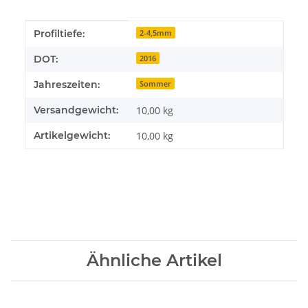
Produkteigenschaft
Wert
Profiltiefe:
2-4,5mm
DOT:
2016
Jahreszeiten:
Sommer
Versandgewicht:
10,00 kg
Artikelgewicht:
10,00
kg
Ähnliche Artikel