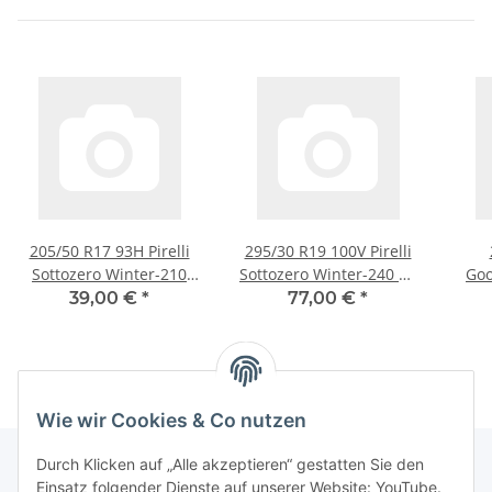
205/50 R17 93H Pirelli
295/30 R19 100V Pirelli
Sottozero Winter-210
Sottozero Winter-240 N-
Goo
RFT Winterreifen
1 Winterreifen
39,00 €
*
77,00 €
*
Wie wir Cookies & Co nutzen
Durch Klicken auf „Alle akzeptieren“ gestatten Sie den
Einsatz folgender Dienste auf unserer Website: YouTube.