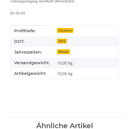
Zahlungseingang innerhalb Deutschland.
B1-02-05
Produkteigenschaft
Wert
Profiltiefe:
5-6,5mm
DOT:
2012
Jahreszeiten:
Winter
Versandgewicht:
10,00 kg
Artikelgewicht:
10,00
kg
Ähnliche Artikel