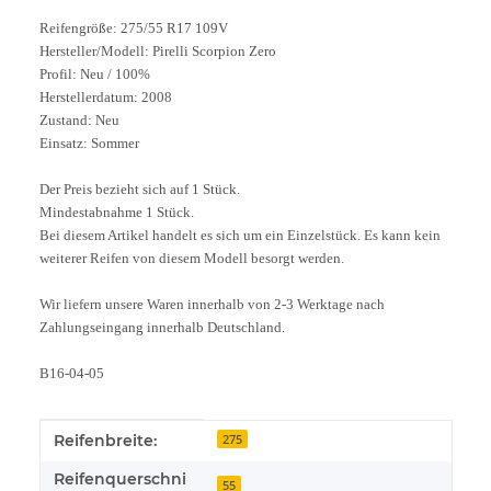
Reifengröße: 275/55 R17 109V
Hersteller/Modell: Pirelli Scorpion Zero
Profil: Neu / 100%
Herstellerdatum: 2008
Zustand: Neu
Einsatz: Sommer
Der Preis bezieht sich auf 1 Stück.
Mindestabnahme 1 Stück.
Bei diesem Artikel handelt es sich um ein Einzelstück. Es kann kein
weiterer Reifen von diesem Modell besorgt werden.
Wir liefern unsere Waren innerhalb von 2-3 Werktage nach
Zahlungseingang innerhalb Deutschland.
B16-04-05
Produkteigenschaft
Wert
Reifenbreite:
275
Reifenquerschni
55