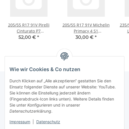
205/55 R17 91V Pirelli
205/55 R17 91V Michelin
235/
Cinturato P7
Primacy 4 S1
Sommerreifen
Sommerreifen
52,00 €
*
30,00 €
*
Wie wir Cookies & Co nutzen
Durch Klicken auf „Alle akzeptieren“ gestatten Sie den
Einsatz folgender Dienste auf unserer Website: YouTube.
Informationen
Sie können die Einstellung jederzeit ändern
(Fingerabdruck-Icon links unten). Weitere Details finden
Sie unter
Konfigurieren
und in unserer
Gesetzliche Informationen
Datenschutzerklärung
.
Impressum
|
Datenschutz