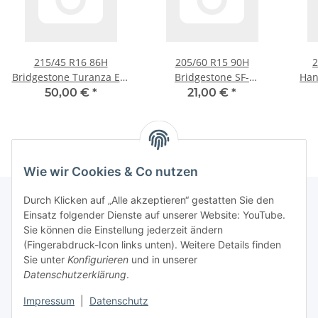
215/45 R16 86H
205/60 R15 90H
2
Bridgestone Turanza ER-
Bridgestone SF-
Han
300 Sommerreifen
350+Michelin MXV
50,00 €
*
21,00 €
*
Sommerreifen
Wie wir Cookies & Co nutzen
Durch Klicken auf „Alle akzeptieren“ gestatten Sie den
Einsatz folgender Dienste auf unserer Website: YouTube.
Informationen
Sie können die Einstellung jederzeit ändern
(Fingerabdruck-Icon links unten). Weitere Details finden
Sie unter
Konfigurieren
und in unserer
Gesetzliche Informationen
Datenschutzerklärung
.
Impressum
|
Datenschutz