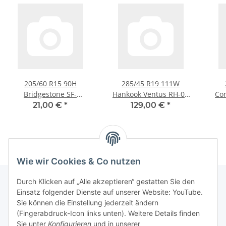
205/60 R15 90H
285/45 R19 111W
Bridgestone SF-
Hankook Ventus RH-06
Co
350+Michelin MXV
Allwetter
Cont
21,00 €
*
129,00 €
*
Sommerreifen
Wie wir Cookies & Co nutzen
Durch Klicken auf „Alle akzeptieren“ gestatten Sie den
Einsatz folgender Dienste auf unserer Website: YouTube.
Informationen
Sie können die Einstellung jederzeit ändern
(Fingerabdruck-Icon links unten). Weitere Details finden
Sie unter
Konfigurieren
und in unserer