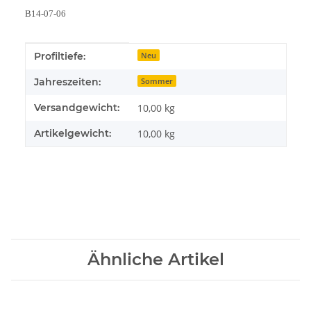
B14-07-06
Produkteigenschaft
Wert
Profiltiefe:
Neu
Jahreszeiten:
Sommer
Versandgewicht:
10,00 kg
Artikelgewicht:
10,00
kg
Ähnliche Artikel