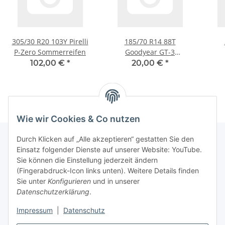
305/30 R20 103Y Pirelli
185/70 R14 88T
P-Zero Sommerreifen
Goodyear GT-3
Sommerreifen
Con
102,00 €
*
20,00 €
*
Wie wir Cookies & Co nutzen
Durch Klicken auf „Alle akzeptieren“ gestatten Sie den
Einsatz folgender Dienste auf unserer Website: YouTube.
Informationen
Sie können die Einstellung jederzeit ändern
(Fingerabdruck-Icon links unten). Weitere Details finden
Sie unter
Konfigurieren
und in unserer
Gesetzliche Informationen
Datenschutzerklärung
.
Impressum
|
Datenschutz