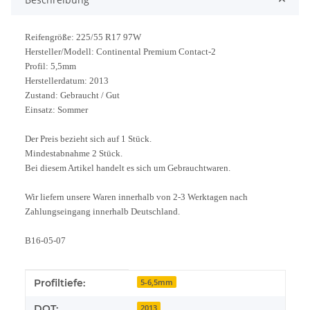
Reifengröße: 225/55 R17 97W
Hersteller/Modell: Continental Premium Contact-2
Profil: 5,5mm
Herstellerdatum: 2013
Zustand: Gebraucht / Gut
Einsatz: Sommer
Der Preis bezieht sich auf 1 Stück.
Mindestabnahme 2 Stück.
Bei diesem Artikel handelt es sich um Gebrauchtwaren.
Wir liefern unsere Waren innerhalb von 2-3 Werktagen nach
Zahlungseingang innerhalb Deutschland.
B16-05-07
Produkteigenschaft
Wert
Profiltiefe:
5-6,5mm
DOT:
2013