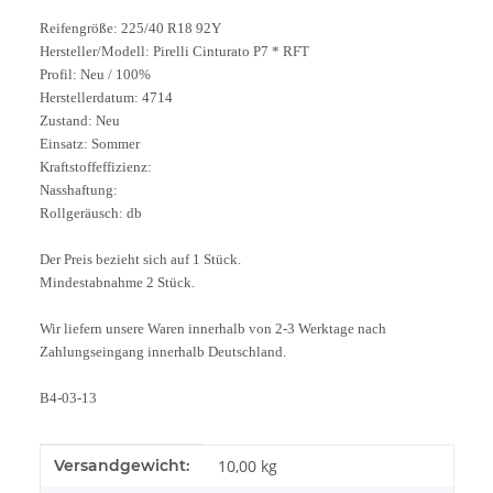
Reifengröße: 225/40 R18 92Y
Hersteller/Modell: Pirelli Cinturato P7 * RFT
Profil: Neu / 100%
Herstellerdatum: 4714
Zustand: Neu
Einsatz: Sommer
Kraftstoffeffizienz:
Nasshaftung:
Rollgeräusch: db
Der Preis bezieht sich auf 1 Stück.
Mindestabnahme 2 Stück.
Wir liefern unsere Waren innerhalb von 2-3 Werktage nach
Zahlungseingang innerhalb Deutschland.
B4-03-13
Produkteigenschaft
Wert
Versandgewicht:
10,00 kg