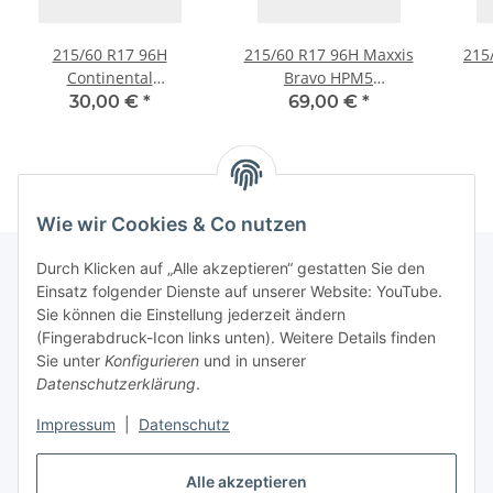
215/60 R17 96H
215/60 R17 96H Maxxis
215
Continental
Bravo HPM5
ContipremiumContact 2
Sommerreifen
30,00 €
*
69,00 €
*
Sommerreifen
Wie wir Cookies & Co nutzen
Durch Klicken auf „Alle akzeptieren“ gestatten Sie den
Einsatz folgender Dienste auf unserer Website: YouTube.
Informationen
Sie können die Einstellung jederzeit ändern
(Fingerabdruck-Icon links unten). Weitere Details finden
Sie unter
Konfigurieren
und in unserer
Gesetzliche Informationen
Datenschutzerklärung
.
Impressum
|
Datenschutz
Vertrag widerrufen
Alle akzeptieren