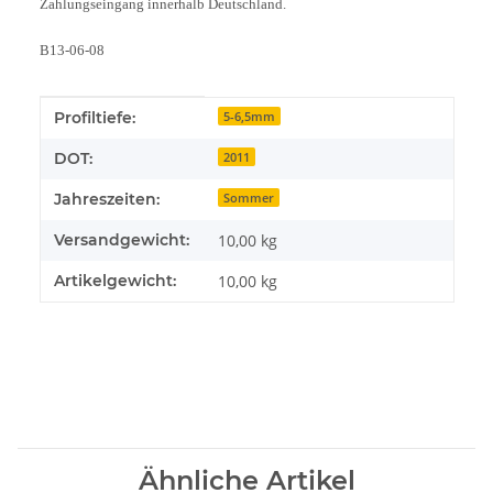
Zahlungseingang innerhalb Deutschland.
B13-06-08
Produkteigenschaft
Wert
Profiltiefe:
5-6,5mm
DOT:
2011
Jahreszeiten:
Sommer
Versandgewicht:
10,00 kg
Artikelgewicht:
10,00
kg
Ähnliche Artikel