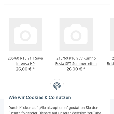
205/60 R15 91H Sava
215/60 R16 95V Kumho
2
Intensa HP
Ecsta SPT Sommerreifen
Brid
Sommerreifen
26,00 €
*
26,00 €
*
Wie wir Cookies & Co nutzen
Durch Klicken auf „Alle akzeptieren“ gestatten Sie den
Einsatz folgender Dienste auf unserer Website: YouTube.