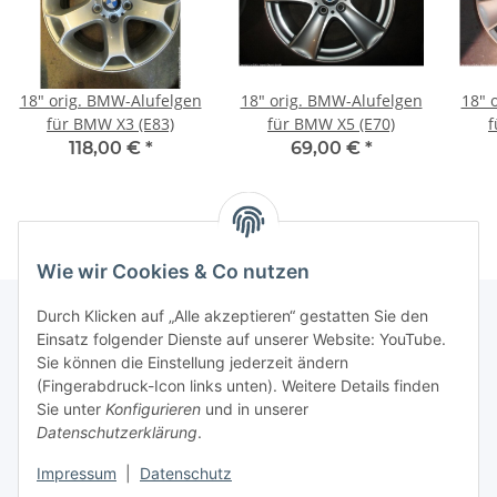
18" orig. BMW-Alufelgen
18" orig. BMW-Alufelgen
18" 
für BMW X3 (E83)
für BMW X5 (E70)
f
118,00 €
*
69,00 €
*
Wie wir Cookies & Co nutzen
Durch Klicken auf „Alle akzeptieren“ gestatten Sie den
Einsatz folgender Dienste auf unserer Website: YouTube.
Informationen
Sie können die Einstellung jederzeit ändern
(Fingerabdruck-Icon links unten). Weitere Details finden
Sie unter
Konfigurieren
und in unserer
Gesetzliche Informationen
Datenschutzerklärung
.
Impressum
|
Datenschutz