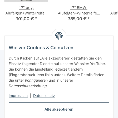
17" orig.
17" BMW-
Alufelgen+Winterreifen
Alufelgen+Winterreifen
Aluf
f. 5er BMW E60, E61
5er E60, E61 allrad
301,00 €
*
385,00 €
*
Wie wir Cookies & Co nutzen
Durch Klicken auf „Alle akzeptieren“ gestatten Sie den
Einsatz folgender Dienste auf unserer Website: YouTube.
Sie können die Einstellung jederzeit ändern
Informationen
(Fingerabdruck-Icon links unten). Weitere Details finden
Sie unter
Konfigurieren
und in unserer
Gesetzliche Informationen
Datenschutzerklärung
.
Impressum
|
Datenschutz
Vertrag widerrufen
Alle akzeptieren