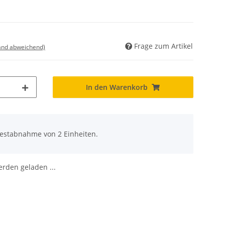
Frage zum Artikel
land abweichend)
In den Warenkorb
destabnahme von 2 Einheiten.
den geladen ...