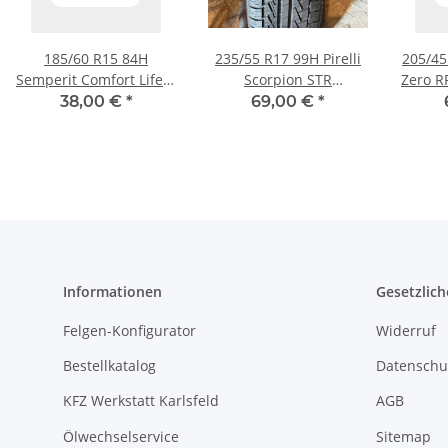
185/60 R15 84H
235/55 R17 99H Pirelli
205/45 
Semperit Comfort Life-2
Scorpion STR
Zero R
Sommerreifen
Sommerreifen
38,00 €
*
69,00 €
*
Informationen
Gesetzlich
Felgen-Konfigurator
Widerruf
Bestellkatalog
Datenschu
KFZ Werkstatt Karlsfeld
AGB
Ölwechselservice
Sitemap