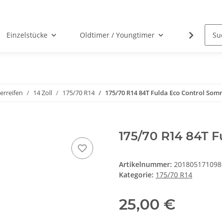
Einzelstücke
Oldtimer / Youngtimer
Nabenabd
rreifen
14 Zoll
175/70 R14
175/70 R14 84T Fulda Eco Control Som
175/70 R14 84T 
Artikelnummer:
201805171098
Kategorie:
175/70 R14
25,00 €