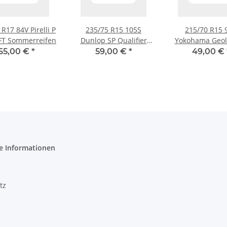
R17 84V Pirelli P
235/75 R15 105S
215/70 R15 
FT Sommerreifen
Dunlop SP Qualifier
Yokohama Geol
T.G.20 Sommerreifen
A/T.S Sommerr
65,00 €
*
59,00 €
*
49,00 €
e Informationen
tz