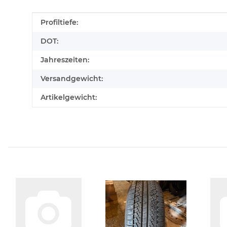
Produkteigenschaft
Wert
Profiltiefe:
DOT:
Jahreszeiten:
Versandgewicht:
Artikelgewicht: