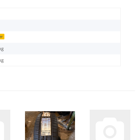
er
kg
kg