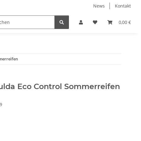
News
Kontakt
eckungen
% Restposten %
Zentrierringe
0,00 €
Zubeh
merreifen
Fulda Eco Control Sommerreifen
9