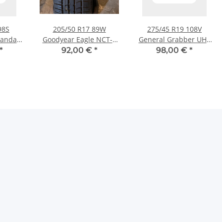
98S
205/50 R17 89W
275/45 R19 108V
andar
Goodyear Eagle NCT-5
General Grabber UHP
eifen
RFT Sommerreifen
Sommerreifen
*
92,00 €
*
98,00 €
*