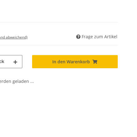
Frage zum Artikel
land abweichend)
ck
In den Warenkorb
den geladen ...