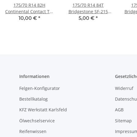
175/70 R14 82H
175/70 R14 84T
17
Continental Contact TS-
Bridgestone SF-215
Bridg
772 Sommerreifen
Sommerreifen
215
10,00 €
*
5,00 €
*
Informationen
Gesetzlich
Felgen-Konfigurator
Widerruf
Bestellkatalog
Datenschu
KFZ Werkstatt Karlsfeld
AGB
Ölwechselservice
Sitemap
Reifenwissen
Impressu