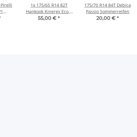
Pirelli
1x 175/65 R14 82T
175/70 R14 84T Debica
P1
Hankook Kinergy Eco 2
Passio Sommerreifen
en
Sommerreifen
*
55,00 €
*
20,00 €
*