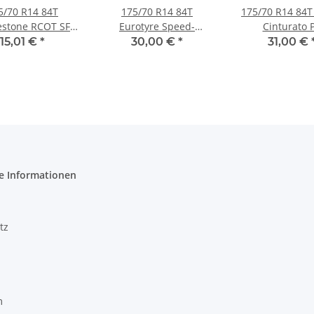
5/70 R14 84T
175/70 R14 84T
175/70 R14 84T 
estone RCOT SF-
Eurotyre Speed-
Cinturato 
 Sommerreifen
Evolution
Sommerreif
15,01 €
*
30,00 €
*
31,00 €
Sommerreifen
e Informationen
tz
m