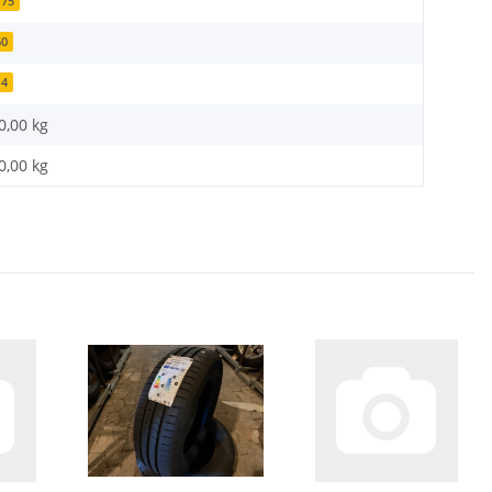
175
60
14
0,00 kg
0,00
kg