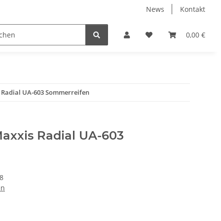
News
Kontakt
eckungen
% Restposten %
Zentrierringe
0,00 €
Zubeh
s Radial UA-603 Sommerreifen
Maxxis Radial UA-603
8
en