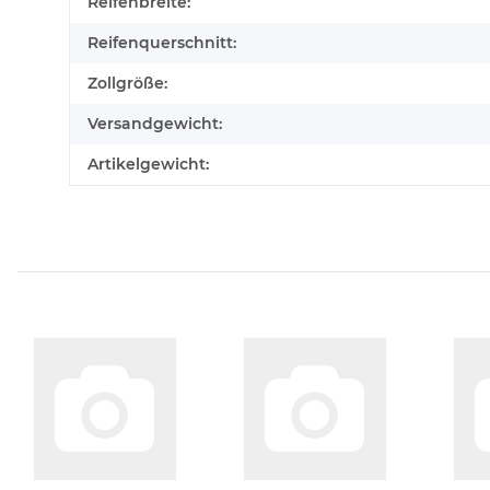
Produkteigenschaft
Wert
Reifenbreite:
Reifenquerschnitt:
Zollgröße:
Versandgewicht:
Artikelgewicht: