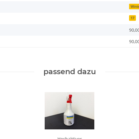
Wint
17
90,0
90,0
passend dazu
Hochaktiver