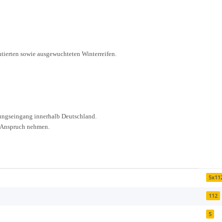
ontierten sowie ausgewuchteten Winterreifen.
lungseingang innerhalb Deutschland.
n Anspruch nehmen.
5x11
112
5