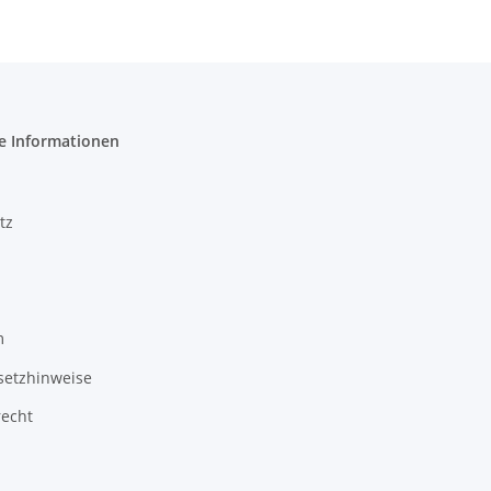
e Informationen
tz
m
setzhinweise
recht