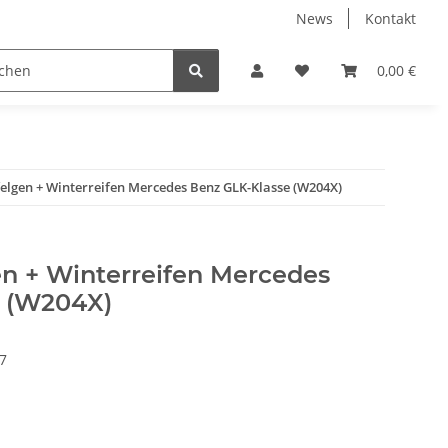
News
Kontakt
eckungen
% Restposten %
Zentrierringe
0,00 €
Zubeh
elgen + Winterreifen Mercedes Benz GLK-Klasse (W204X)
en + Winterreifen Mercedes
e (W204X)
7