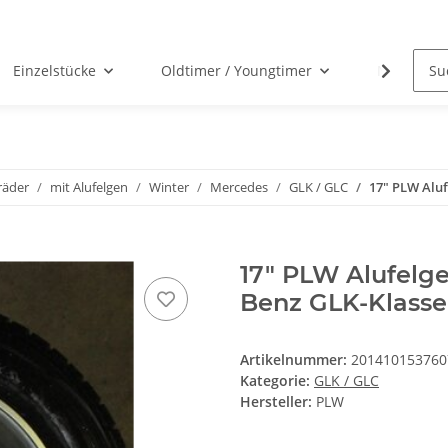
Einzelstücke
Oldtimer / Youngtimer
Nabenabd
räder
mit Alufelgen
Winter
Mercedes
GLK / GLC
17" PLW Aluf
17" PLW Alufelg
Benz GLK-Klass
Artikelnummer:
201410153760
Kategorie:
GLK / GLC
Hersteller:
PLW