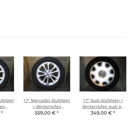
ufelgen
17" Mercedes Alufelgen
17" Audi Alufelgen +
fen
+ Winterreifen
Winterreifen Audi A8
(X156)
Mercedes GLA (X156)
(4E)
€
*
559,00 €
*
349,00 €
*