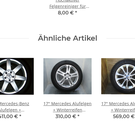
Felgenreiniger für
Stahl-,
8,00 €
*
Aluminiumfelgen
750ml
Ähnliche Artikel
Mercedes-Benz
17" Mercedes Alufelgen
17" Mercedes Al
Alufelgen +
+ Winterreifen
+ Winterrei
rreifen SL W230
Mercedes S-Klasse
Mercedes GLA 
411,00 €
*
310,00 €
*
569,00 
(W221)