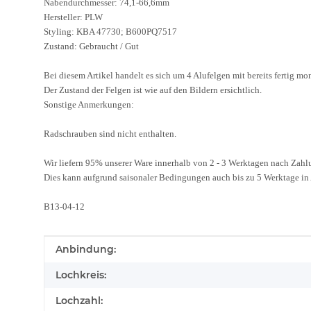
Nabendurchmesser: 74,1-66,6mm
Hersteller: PLW
Styling: KBA 47730; B600PQ7517
Zustand: Gebraucht / Gut
Bei diesem Artikel handelt es sich um 4 Alufelgen mit bereits fertig m
Der Zustand der Felgen ist wie auf den Bildern ersichtlich.
Sonstige Anmerkungen:
Radschrauben sind nicht enthalten.
Wir liefern 95% unserer Ware innerhalb von 2 - 3 Werktagen nach Zah
Dies kann aufgrund saisonaler Bedingungen auch bis zu 5 Werktage i
B13-04-12
Produkteigenschaft
Wert
Anbindung:
Lochkreis:
Lochzahl: