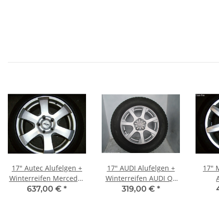
17" Autec Alufelgen +
17" AUDI Alufelgen +
17" 
Winterreifen Mercedes
Winterreifen AUDI Q5
M-Klasse W164
(8R)
Winte
637,00 €
*
319,00 €
*