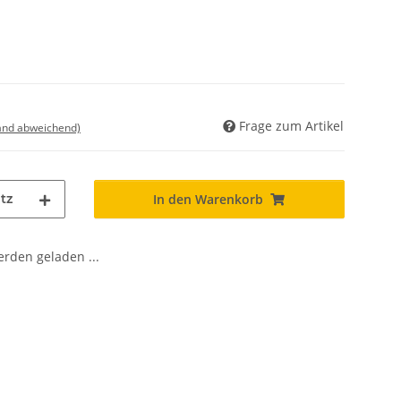
Frage zum Artikel
land abweichend)
tz
In den Warenkorb
den geladen ...