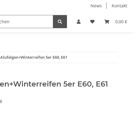
News
Kontakt
eckungen
% Restposten %
Zentrierringe
0,00 €
Zubeh
lufelgen+Winterreifen 5er E60, E61
en+Winterreifen 5er E60, E61
8