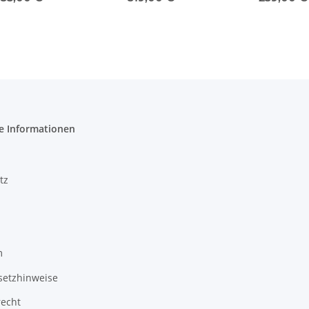
e Informationen
tz
m
setzhinweise
recht