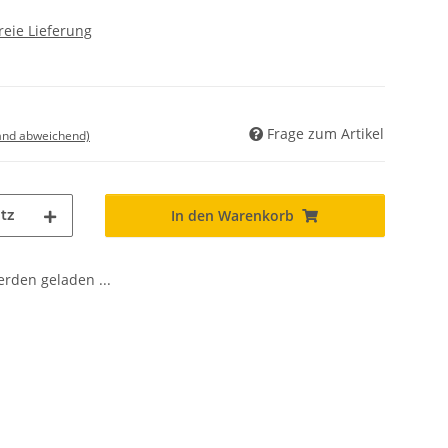
reie Lieferung
Frage zum Artikel
land abweichend)
tz
In den Warenkorb
den geladen ...