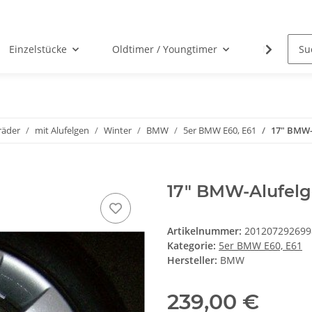
Einzelstücke
Oldtimer / Youngtimer
Nabenabd
räder
mit Alufelgen
Winter
BMW
5er BMW E60, E61
17" BMW-A
17" BMW-Alufelg
Artikelnummer:
201207292699
Kategorie:
5er BMW E60, E61
Hersteller:
BMW
239,00 €