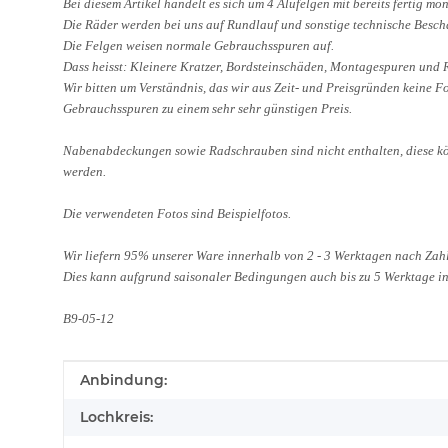
Bei diesem Artikel handelt es sich um 4 Alufelgen mit bereits fertig m
Die Räder werden bei uns auf Rundlauf und sonstige technische Besc
Die Felgen weisen normale Gebrauchsspuren auf.
Dass heisst: Kleinere Kratzer, Bordsteinschäden, Montagespuren und
Wir bitten um Verständnis, das wir aus Zeit- und Preisgründen keine 
Gebrauchsspuren zu einem sehr sehr günstigen Preis.
Nabenabdeckungen sowie Radschrauben sind nicht enthalten, diese kö
werden.
Die verwendeten Fotos sind Beispielfotos.
Wir liefern 95% unserer Ware innerhalb von 2 - 3 Werktagen nach Za
Dies kann aufgrund saisonaler Bedingungen auch bis zu 5 Werktage i
B9-05-12
Produkteigenschaft
Wert
Anbindung:
Lochkreis: