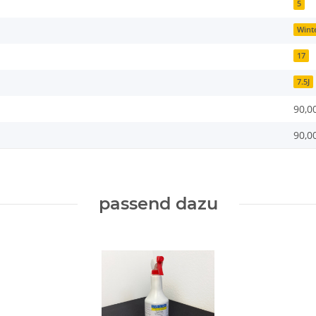
5
Wint
17
7.5J
90,0
90,0
passend dazu