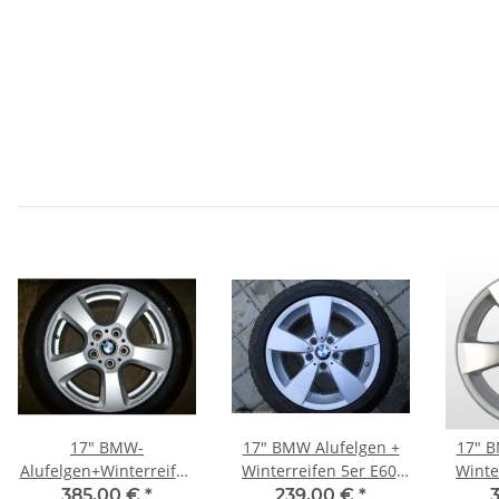
17" BMW-
17" BMW Alufelgen +
17" B
Alufelgen+Winterreifen
Winterreifen 5er E60,
Winte
5er E60, E61 allrad
E61 allrad
385,00 €
*
239,00 €
*