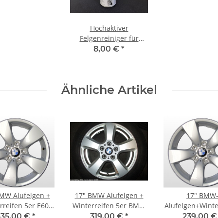
Hochaktiver
Felgenreiniger für
Stahl-,
8,00 €
*
Aluminiumfelgen
750ml
Ähnliche Artikel
MW Alufelgen +
17" BMW Alufelgen +
17" BMW
rreifen 5er E60,
Winterreifen 5er BMW
Alufelgen+Winte
E61
E60, E61 Xdrive Allrad
5er E60, E
335,00 €
*
319,00 €
*
239,00 