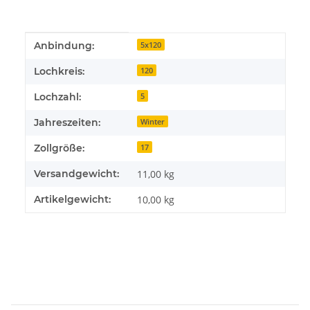
Produkteigenschaft
Wert
Anbindung:
5x120
Lochkreis:
120
Lochzahl:
5
Jahreszeiten:
Winter
Zollgröße:
17
Versandgewicht:
11,00 kg
Artikelgewicht:
10,00
kg