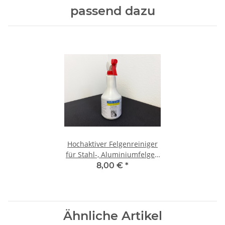
passend dazu
Hochaktiver Felgenreiniger
für Stahl-, Aluminiumfelgen
750ml
8,00 €
*
Ähnliche Artikel