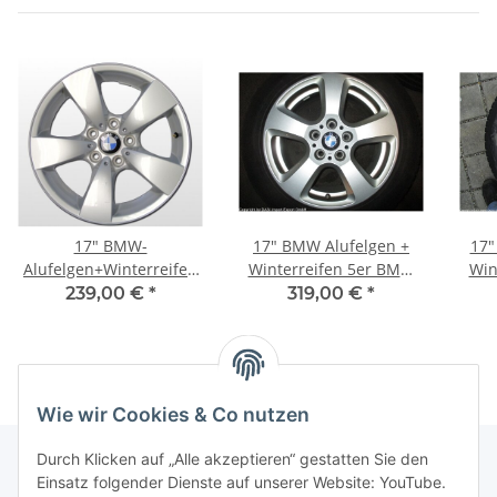
17" BMW-
17" BMW Alufelgen +
17"
Alufelgen+Winterreifen
Winterreifen 5er BMW
Win
5er E60, E61
E60, E61 Xdrive Allrad
(F10
239,00 €
*
319,00 €
*
Wie wir Cookies & Co nutzen
Durch Klicken auf „Alle akzeptieren“ gestatten Sie den
Einsatz folgender Dienste auf unserer Website: YouTube.