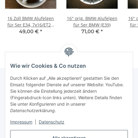
16 Zoll BMW Alufelgen
16" orig. BMW-Alufelgen
16" 
für 5er E34, 7x16/ET20,
für 5er BMW (E39)
für
1092530
49,00 €
*
71,00 €
*
Wie wir Cookies & Co nutzen
Durch Klicken auf „Alle akzeptieren“ gestatten Sie den
Einsatz folgender Dienste auf unserer Website: YouTube.
Informationen
Sie können die Einstellung jederzeit ändern
(Fingerabdruck-Icon links unten). Weitere Details finden
Sie unter
Konfigurieren
und in unserer
Gesetzliche Informationen
Datenschutzerklärung
.
Impressum
|
Datenschutz
Vertrag widerrufen
Alle akzeptieren