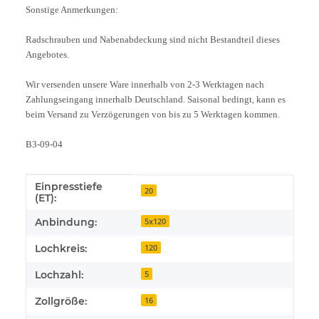
Sonstige Anmerkungen:
Radschrauben und Nabenabdeckung sind nicht Bestandteil dieses
Angebotes.
Wir versenden unsere Ware innerhalb von 2-3 Werktagen nach
Zahlungseingang innerhalb Deutschland. Saisonal bedingt, kann es
beim Versand zu Verzögerungen von bis zu 5 Werktagen kommen.
B3-09-04
Einpresstiefe
Produkteigenschaft
Wert
20
(ET):
Anbindung:
5x120
Lochkreis:
120
Lochzahl:
5
Zollgröße:
16