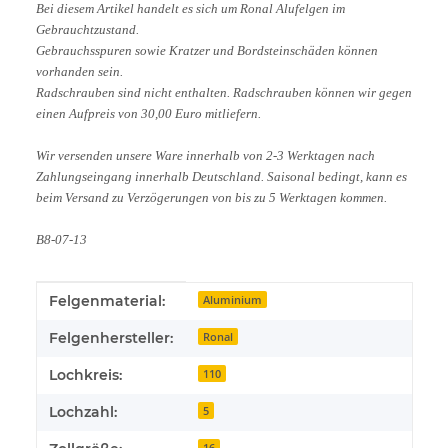
Bei diesem Artikel handelt es sich um Ronal Alufelgen im
Gebrauchtzustand.
Gebrauchsspuren sowie Kratzer und Bordsteinschäden können
vorhanden sein.
Radschrauben sind nicht enthalten. Radschrauben können wir gegen
einen Aufpreis von 30,00 Euro mitliefern.
Wir versenden unsere Ware innerhalb von 2-3 Werktagen nach
Zahlungseingang innerhalb Deutschland. Saisonal bedingt, kann es
beim Versand zu Verzögerungen von bis zu 5 Werktagen kommen.
B8-07-13
Produkteigenschaft
Wert
Felgenmaterial:
Aluminium
Felgenhersteller:
Ronal
Lochkreis:
110
Lochzahl:
5
16