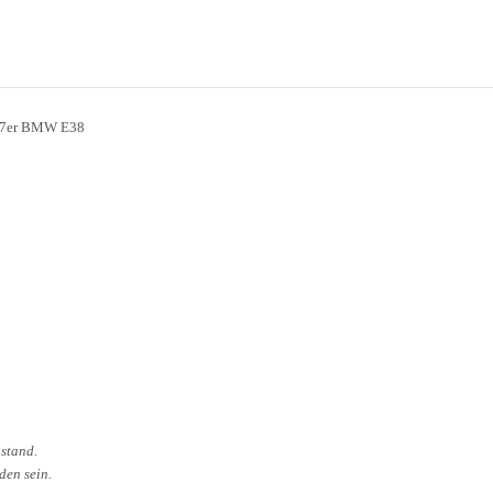
, 7er BMW E38
ustand.
en sein.