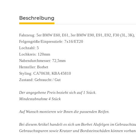
Beschreibung
Fahrzeug: 5er BMW E60, E61, 3er BMW E90, E91, E92, F30 (3L, 3K)
Felgengröße/Einpresstiefe: 7x16/ET20
Lochzahl: 5
Lochkreis: 120mm
Nabendurchmesser: 72,5mm
Hersteller: Borbet
Styling: CA70638; KBA 45810
Zustand: Gebraucht / Gut
Der angegebene Preis bezieht sich auf 1 Stück.
Mindestabnahme 4 Stück
Auf Wunsch montieren wir Ihnen die passenden Reifen.
Bei diesem Artikel handelt es sich um Borbet Alufelgen im Gebrauchtz
Gebrauchsspuren sowie Kratzer und Bordsteinschäden können vorhand