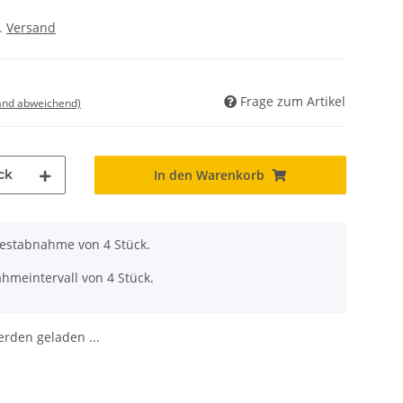
l.
Versand
Frage zum Artikel
land abweichend)
ck
In den Warenkorb
destabnahme von 4 Stück.
hmeintervall von 4 Stück.
den geladen ...