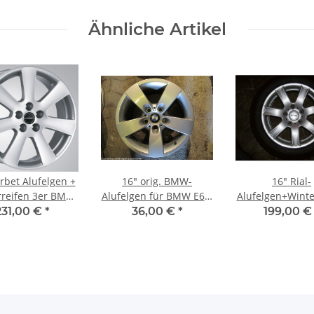
Ähnliche Artikel
rbet Alufelgen +
16" orig. BMW-
16" Rial-
rreifen 3er BMW
Alufelgen für BMW E60;
Alufelgen+Winte
 E91, E92, E93
E61
3er BMW E90, E9
231,00 €
*
36,00 €
*
199,00 
E92