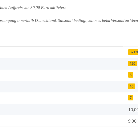
nen Aufpreis von 30,00 Euro mitliefern.
seingang innerhalb Deutschland. Saisonal bedingt, kann es beim Versand zu Ver
5x12
120
5
16
7
10,0
9,00