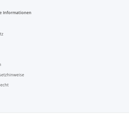
e Informationen
tz
m
setzhinweise
recht