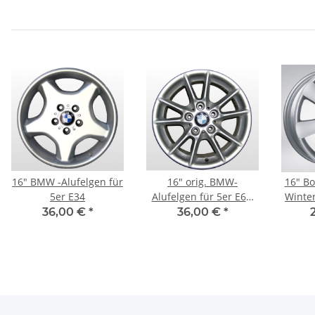
16" BMW -Alufelgen für
16" orig. BMW-
16" Bo
5er E34
Alufelgen für 5er E60,
Winte
E61
E90,
36,00 €
*
36,00 €
*