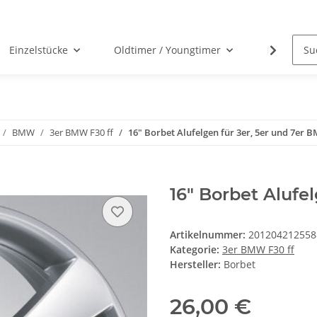
Einzelstücke
Oldtimer / Youngtimer
Nabenabd
BMW
3er BMW F30 ff
16" Borbet Alufelgen für 3er, 5er und 7er 
16" Borbet Alufe
Artikelnummer:
201204212558
Kategorie:
3er BMW F30 ff
Hersteller:
Borbet
26,00 €