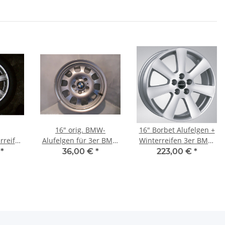
16" orig. BMW-
16" Borbet Alufelgen +
rreifen
Alufelgen für 3er BMW
Winterreifen 3er BMW
1, E92,
(E46)
E90, E91, E92, E93
€
*
36,00 €
*
223,00 €
*