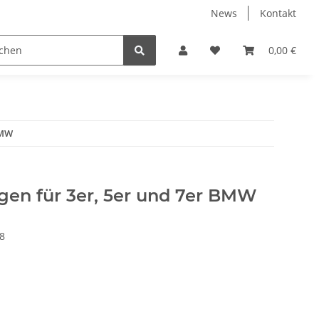
News
Kontakt
eckungen
% Restposten %
Zentrierringe
0,00 €
Zubeh
BMW
lgen für 3er, 5er und 7er BMW
8