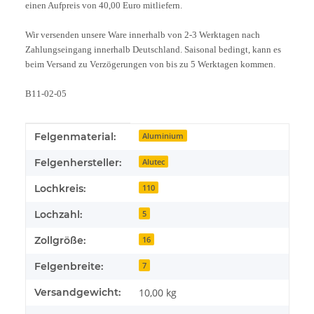
einen Aufpreis von 40,00 Euro mitliefern.
Wir versenden unsere Ware innerhalb von 2-3 Werktagen nach
Zahlungseingang innerhalb Deutschland. Saisonal bedingt, kann es
beim Versand zu Verzögerungen von bis zu 5 Werktagen kommen.
B11-02-05
Produkteigenschaft
Wert
Felgenmaterial:
Aluminium
Felgenhersteller:
Alutec
Lochkreis:
110
Lochzahl:
5
Zollgröße:
16
Felgenbreite:
7
Versandgewicht:
10,00 kg