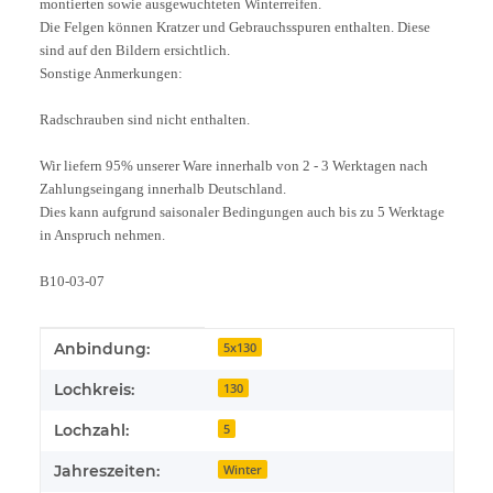
montierten sowie ausgewuchteten Winterreifen.
Die Felgen können Kratzer und Gebrauchsspuren enthalten. Diese
sind auf den Bildern ersichtlich.
Sonstige Anmerkungen:
Radschrauben sind nicht enthalten.
Wir liefern 95% unserer Ware innerhalb von 2 - 3 Werktagen nach
Zahlungseingang innerhalb Deutschland.
Dies kann aufgrund saisonaler Bedingungen auch bis zu 5 Werktage
in Anspruch nehmen.
B10-03-07
Produkteigenschaft
Wert
Anbindung:
5x130
Lochkreis:
130
Lochzahl:
5
Jahreszeiten:
Winter