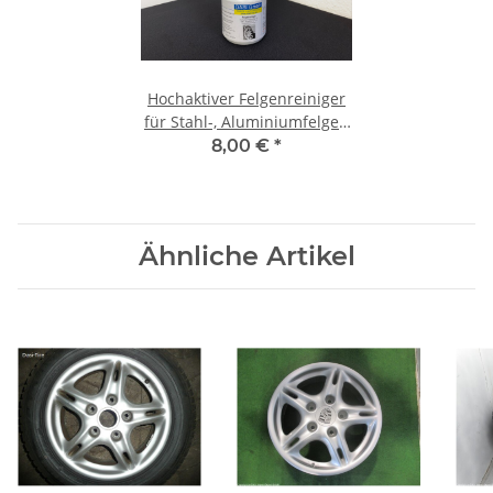
Hochaktiver Felgenreiniger
für Stahl-, Aluminiumfelgen
750ml
8,00 €
*
Ähnliche Artikel