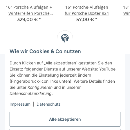
16" Porsche Alufelgen +
16" Porsche-Alufelgen
18"
Winterreifen Porsche
für Porsche Boxter 924
Win
911 (996)
(4L
329,00 €
*
57,00 €
*
(9P
Wie wir Cookies & Co nutzen
Durch Klicken auf „Alle akzeptieren“ gestatten Sie den
Einsatz folgender Dienste auf unserer Website: YouTube.
Sie können die Einstellung jederzeit ändern
Informationen
(Fingerabdruck-Icon links unten). Weitere Details finden
Sie unter
Konfigurieren
und in unserer
Gesetzliche Informationen
Datenschutzerklärung
.
Impressum
|
Datenschutz
Vertrag widerrufen
Alle akzeptieren