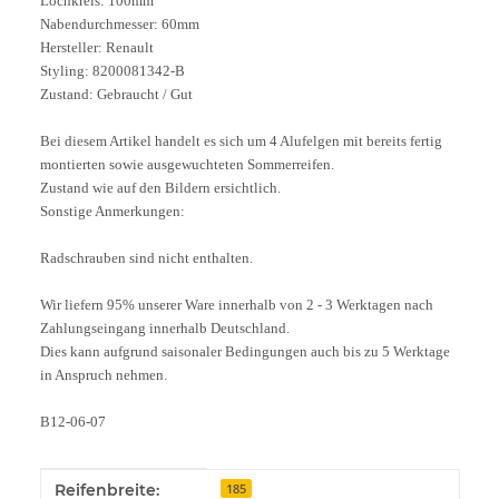
Lochkreis: 100mm
Nabendurchmesser: 60mm
Hersteller: Renault
Styling: 8200081342-B
Zustand: Gebraucht / Gut
Bei diesem Artikel handelt es sich um 4 Alufelgen mit bereits fertig
montierten sowie ausgewuchteten Sommerreifen.
Zustand wie auf den Bildern ersichtlich.
Sonstige Anmerkungen:
Radschrauben sind nicht enthalten.
Wir liefern 95% unserer Ware innerhalb von 2 - 3 Werktagen nach
Zahlungseingang innerhalb Deutschland.
Dies kann aufgrund saisonaler Bedingungen auch bis zu 5 Werktage
in Anspruch nehmen.
B12-06-07
Produkteigenschaft
Wert
Reifenbreite:
185