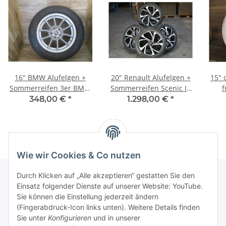
16" BMW Alufelgen +
20" Renault Alufelgen +
15" 
Sommerreifen 3er BMW
Sommerreifen Scenic IV
f
(G20, G21)
(J9)
348,00 €
*
1.298,00 €
*
Wie wir Cookies & Co nutzen
Durch Klicken auf „Alle akzeptieren“ gestatten Sie den
Einsatz folgender Dienste auf unserer Website: YouTube.
Informationen
Sie können die Einstellung jederzeit ändern
(Fingerabdruck-Icon links unten). Weitere Details finden
Sie unter
Konfigurieren
und in unserer
Gesetzliche Informationen