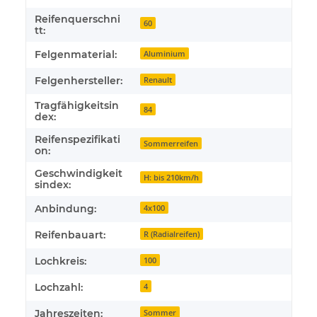
Reifenquerschni
60
tt:
Felgenmaterial:
Aluminium
Felgenhersteller:
Renault
Tragfähigkeitsin
84
dex:
Reifenspezifikati
Sommerreifen
on:
Geschwindigkeit
H: bis 210km/h
sindex:
Anbindung:
4x100
Reifenbauart:
R (Radialreifen)
Lochkreis:
100
Lochzahl:
4
Jahreszeiten:
Sommer