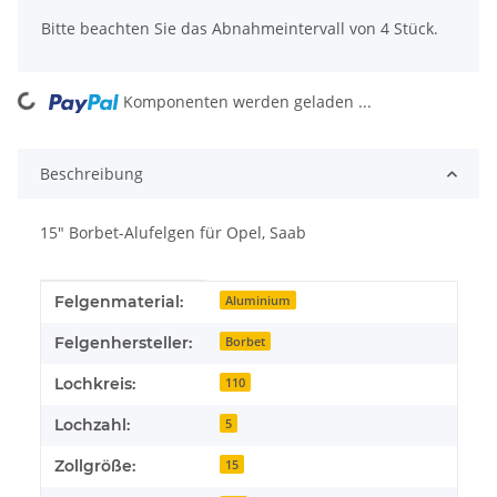
Bitte beachten Sie das Abnahmeintervall von 4 Stück.
oading...
Komponenten werden geladen ...
Beschreibung
15" Borbet-Alufelgen für Opel, Saab
Produkteigenschaft
Wert
Felgenmaterial:
Aluminium
Felgenhersteller:
Borbet
Lochkreis:
110
Lochzahl:
5
Zollgröße:
15