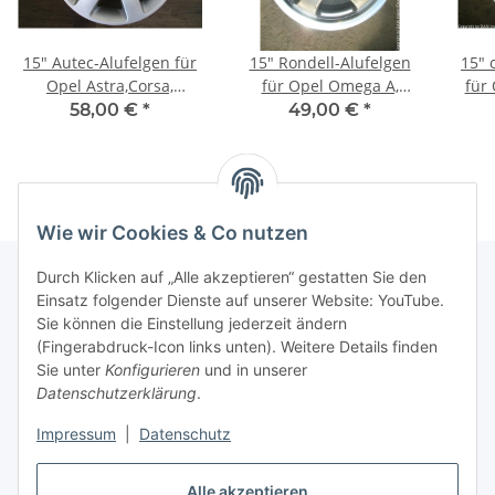
15" Autec-Alufelgen für
15" Rondell-Alufelgen
15" 
Opel Astra,Corsa,
für Opel Omega A,
für 
Meriva, Vectra, Zafira,
Omega B, Saab
58,00 €
*
49,00 €
*
Saab 9-5
Wie wir Cookies & Co nutzen
Durch Klicken auf „Alle akzeptieren“ gestatten Sie den
Einsatz folgender Dienste auf unserer Website: YouTube.
Informationen
Sie können die Einstellung jederzeit ändern
(Fingerabdruck-Icon links unten). Weitere Details finden
Sie unter
Konfigurieren
und in unserer
Gesetzliche Informationen
Datenschutzerklärung
.
Impressum
|
Datenschutz
Vertrag widerrufen
Alle akzeptieren