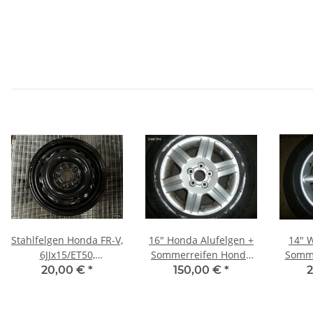
Stahlfelgen Honda FR-V,
16" Honda Alufelgen +
14" 
6JJx15/ET50,
Sommerreifen Honda
Somme
5x114,3x64,1, Alcar
CR-V
20,00 €
*
150,00 €
*
2
7945