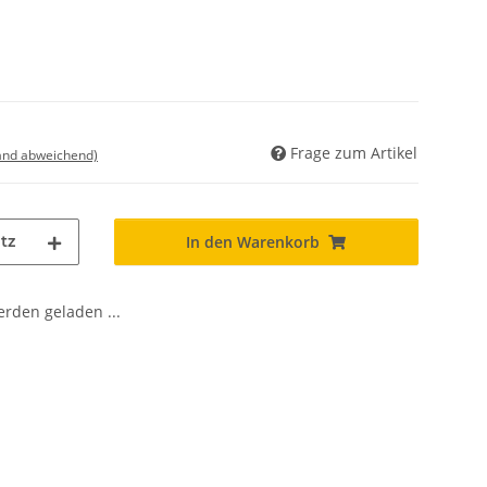
Frage zum Artikel
land abweichend)
tz
In den Warenkorb
den geladen ...