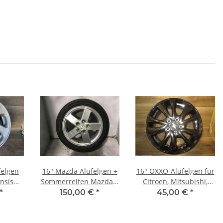
felgen
16" Mazda Alufelgen +
16" OXXO-Alufelgen für
ensis
Sommerreifen Mazda 6
Citroen, Mitsubishi,
Previa
(GG1)
Peugeot
*
150,00 €
*
45,00 €
*