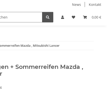
News
Kontakt
eckungen
% Restposten %
Zentrierringe
0,00 €
Zubeh
 Sommerreifen Mazda , Mitsubishi Lancer
lgen + Sommerreifen Mazda ,
r
4