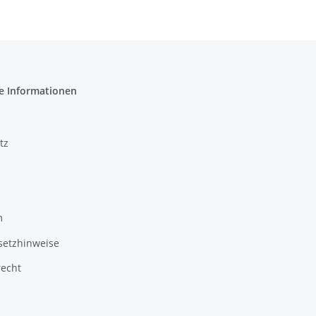
e Informationen
tz
m
setzhinweise
recht