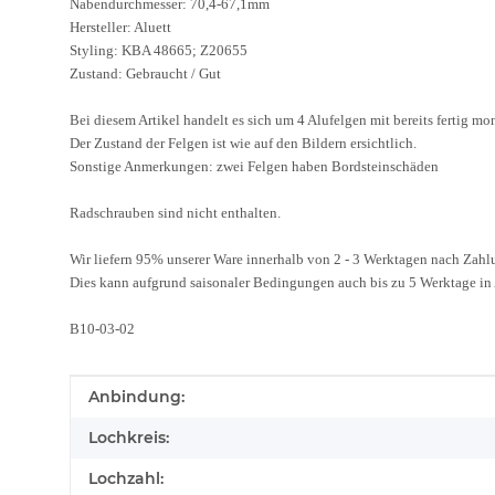
Nabendurchmesser: 70,4-67,1mm
Hersteller: Aluett
Styling: KBA 48665; Z20655
Zustand: Gebraucht / Gut
Bei diesem Artikel handelt es sich um 4 Alufelgen mit bereits fertig 
Der Zustand der Felgen ist wie auf den Bildern ersichtlich.
Sonstige Anmerkungen: zwei Felgen haben Bordsteinschäden
Radschrauben sind nicht enthalten.
Wir liefern 95% unserer Ware innerhalb von 2 - 3 Werktagen nach Zah
Dies kann aufgrund saisonaler Bedingungen auch bis zu 5 Werktage i
B10-03-02
Produkteigenschaft
Wert
Anbindung:
Lochkreis:
Lochzahl: