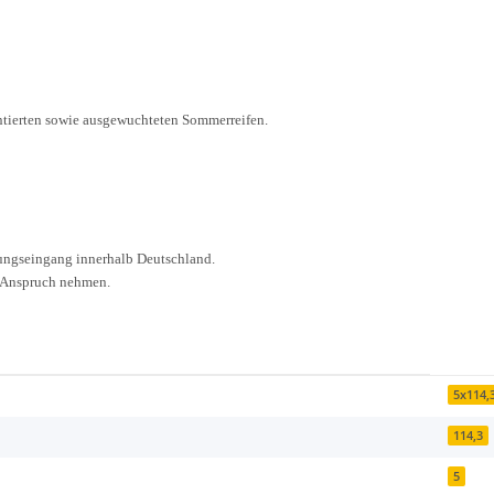
montierten sowie ausgewuchteten Sommerreifen.
lungseingang innerhalb Deutschland.
n Anspruch nehmen.
5x114,
114,3
5