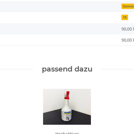
Somm
15
90,00 
90,00
passend dazu
Hochaktiver