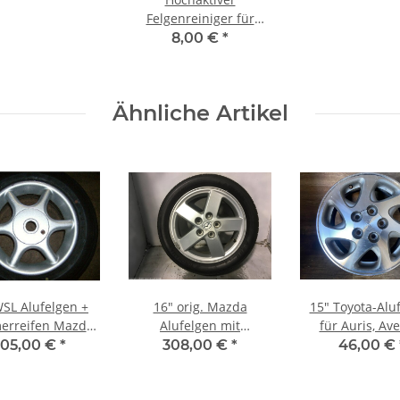
Felgenreiniger für
Stahl-,
8,00 €
*
Aluminiumfelgen
750ml
Ähnliche Artikel
WSL Alufelgen +
16" orig. Mazda
15" Toyota-Alu
rreifen Mazda
Alufelgen mit
für Auris, Av
626
Sommerreifen für
Verso, Carmy, 
05,00 €
*
308,00 €
*
46,00 €
Premacy (CP)